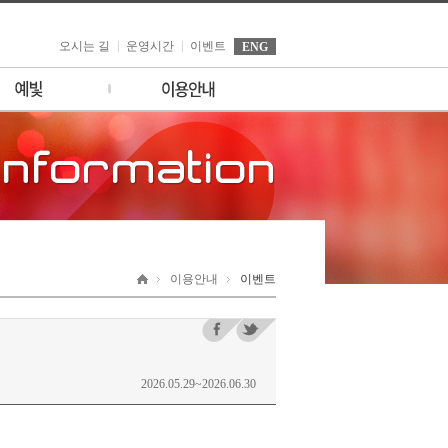
오시는 길
운영시간
이벤트
ENG
소개
이벤트
시설안내
세빛섬 소식
일정
고객의 소리
FAQ
제휴/ 촬영/ 대관/ 입점 문
의
이용안내
이벤트
2026.05.29~2026.06.30