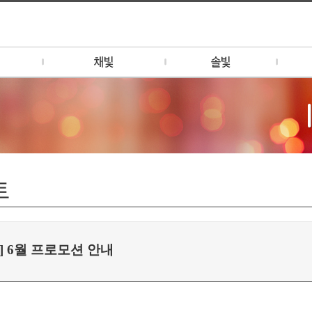
채빛 소개
솔빛 소개
예빛 
1F - 애니버셔리 (대관/팝업)
1-2F MOOD SEOUL
예빛 
팝업/브랜딩)
1F - 비어가든
행사 
2F - 채빛 퀴진
리나
2F - 채빛 테이크아웃 메뉴
3F - 채빛 PDR (연회)
트
딩/기업연회
토랑
탑 바
] 6월 프로모션 안내