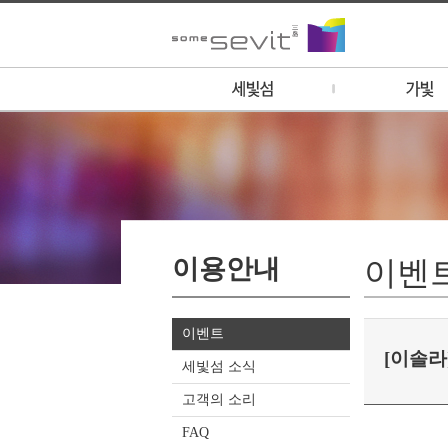
세빛섬 소개
가빛 소개
운영시간 안내
1F - 이솔라
세빛 멤버십 안내
1F - 카페 돌체 (
세빛 멤버십 신청
1F - 튜브스터
홍보영상
1F - 골든블루마
이용안내
갤러리
1F - GS25
이벤
오시는 길
2F - 컨벤션/웨
3F - 비스타 레스
이벤트
4F - 비스타 루프
[이솔라
세빛섬 소식
고객의 소리
FAQ