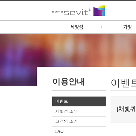
세빛섬 소개
가빛 소개
운영시간 안내
1F - 이솔라
세빛 멤버십 안내
1F - 카페 돌체 (
세빛 멤버십 신청
1F - 튜브스터
홍보영상
1F - 골든블루마
이용안내
갤러리
1F - GS25
이벤
오시는 길
2F - 컨벤션/웨
3F - 비스타 레스
이벤트
4F - 비스타 루프
[채빛퀴
세빛섬 소식
고객의 소리
FAQ