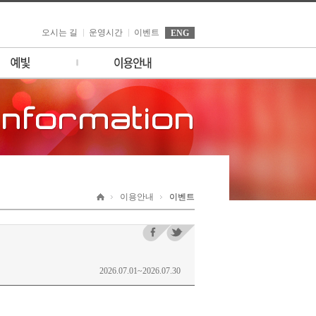
오시는 길
운영시간
이벤트
ENG
소개
이벤트
시설안내
세빛섬 소식
일정
고객의 소리
FAQ
제휴/ 촬영/ 대관/ 입점 문
의
이용안내
이벤트
2026.07.01~2026.07.30