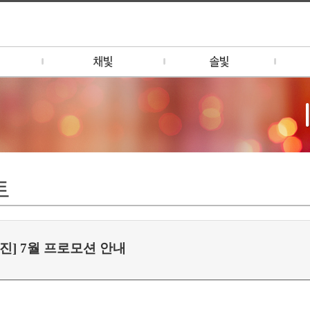
채빛 소개
솔빛 소개
예빛 
1F - 애니버셔리 (대관/팝업)
1-2F MOOD SEOUL
예빛 
팝업/브랜딩)
1F - 비어가든
행사 
2F - 채빛 퀴진
리나
2F - 채빛 테이크아웃 메뉴
3F - 채빛 PDR (연회)
트
딩/기업연회
토랑
탑 바
진] 7월 프로모션 안내