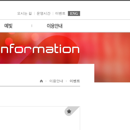
오시는 길
운영시간
이벤트
ENG
소개
이벤트
시설안내
세빛섬 소식
일정
고객의 소리
FAQ
제휴/ 촬영/ 대관/ 입점 문
의
이용안내
이벤트