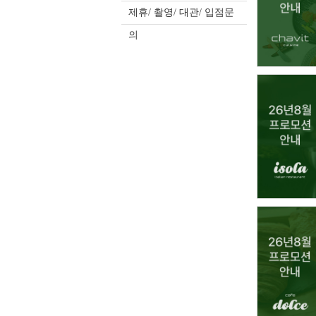
제휴/ 촬영/ 대관/ 입점문
의