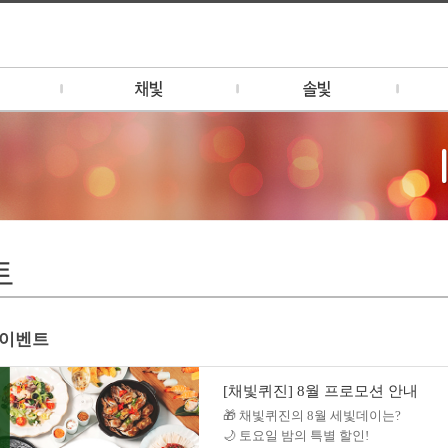
채빛 소개
솔빛 소개
예빛 
1F - 애니버셔리 (대관/팝업)
1-2F MOOD SEOUL
예빛 
팝업/브랜딩)
1F - 비어가든
행사 
2F - 채빛 퀴진
리나
2F - 채빛 테이크아웃 메뉴
3F - 채빛 PDR (연회)
트
딩/기업연회
토랑
탑 바
 이벤트
[채빛퀴진] 8월 프로모션 안내
🎁 채빛퀴진의 8월 세빛데이는?
🌙 토요일 밤의 특별 할인!