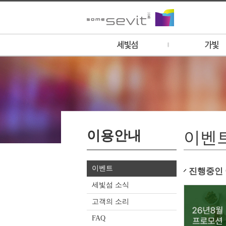
세빛섬 소개
가빛 소개
운영시간 안내
1F - 이솔라
세빛 멤버십 안내
1F - 카페 돌체 (
세빛 멤버십 신청
1F - 튜브스터
홍보영상
1F - 골든블루마
이용안내
갤러리
1F - GS25
이벤
오시는 길
2F - 컨벤션/웨
3F - 비스타 레스
이벤트
4F - 비스타 루프
진행중인
세빛섬 소식
고객의 소리
FAQ